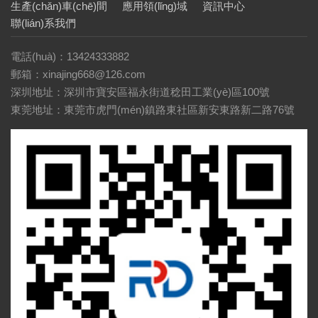
生產(chǎn)車(chē)間
應用領(lǐng)域
資訊中心
聯(lián)系我們
電話(huà)：13424333882
郵箱：xinajing668@126.com
深圳地址：深圳市寶安區福永街道稔田工業(yè)區100號
東莞地址：東莞市虎門(mén)鎮路東社區新安東路新二路76號