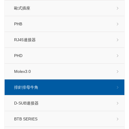
歐式插座
PHB
RJ45連接器
PHD
Molex3.0
排針排母牛角
D-SUB連接器
BTB SERIES