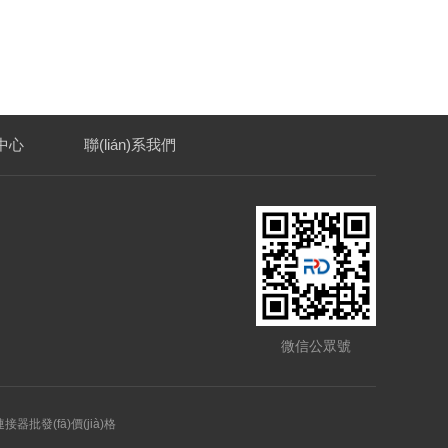
中心
聯(lián)系我們
微信公眾號
器批發(fā)價(jià)格