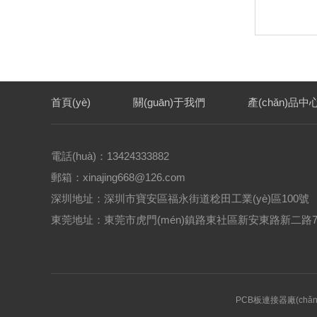
首頁(yè)
關(guān)于我們
產(chǎn)品中
電話(huà)：13424333882
郵箱：xinajing668@126.com
深圳地址：深圳市寶安區福永街道稔田工業(yè)區100號
東莞地址：東莞市虎門(mén)鎮路東社區新安東路新二路7
PCB板連接器廠(chǎn