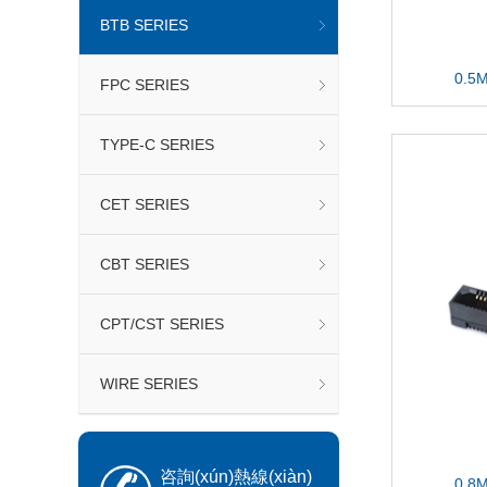
BTB SERIES
0.5
FPC SERIES
TYPE-C SERIES
CET SERIES
CBT SERIES
CPT/CST SERIES
WIRE SERIES
咨詢(xún)熱線(xiàn)
0.8