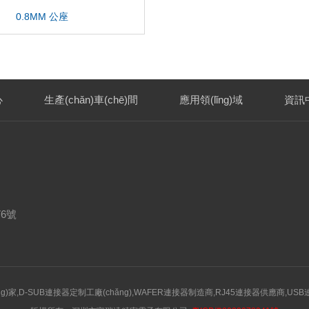
0.8MM 公座
心
生產(chǎn)車(chē)間
應用領(lǐng)域
資訊
6號
g)家,D-SUB連接器定制工廠(chǎng),WAFER連接器制造商,RJ45連接器供應商,USB連接