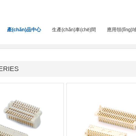
產(chǎn)品中心
生產(chǎn)車(chē)間
應用領(lǐng)
ES
ERIES