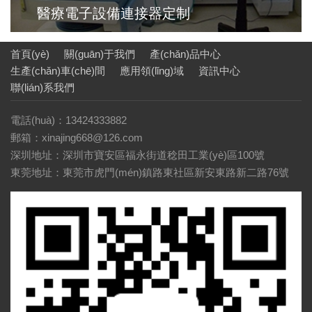
醫療電子設備連接器定制
首頁(yè)
關(guān)于我們
產(chǎn)品中心
生產(chǎn)車(chē)間
應用領(lǐng)域
資訊中心
聯(lián)系我們
電話(huà)：13424333882
郵箱：xinajing668@126.com
深圳地址：深圳市寶安區福永街道稔田工業(yè)區100號
東莞地址：東莞市虎門(mén)鎮路東社區新安東路新二路76號