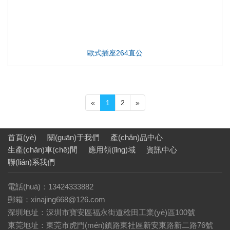
歐式插座264直公
«
1
2
»
首頁(yè)
關(guān)于我們
產(chǎn)品中心
生產(chǎn)車(chē)間
應用領(lǐng)域
資訊中心
聯(lián)系我們
電話(huà)：13424333882
郵箱：xinajing668@126.com
深圳地址：深圳市寶安區福永街道稔田工業(yè)區100號
東莞地址：東莞市虎門(mén)鎮路東社區新安東路新二路76號