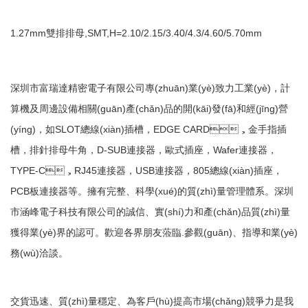
1.27mm雙排排母,SMT,H=2.10/2.15/3.40/4.3/4.60/5.70mm
深圳市富瑞達精密電子有限公司專(zhuān)業(yè)致力工業(yè)，計
算機及周邊設備相關(guān)產(chǎn)品的開(kāi)發(fā)和經(jīng)營
(yíng)，如SLOT總線(xiàn)插槽，EDGE CARD，金手指插
槽，排針排母牛角，D-SUB連接器，歐式插座，Wafer連接器，
TYPE-C，RJ45連接器，USB連接器，805總線(xiàn)插座，
PCB板連接器等。擁有完整、科學(xué)的質(zhì)量管理體系。深圳
市涵峰電子科技有限公司的誠信、實(shí)力和產(chǎn)品質(zhì)量
獲得業(yè)界的認可。歡迎各界朋友蒞臨.參觀(guān)、指導和業(yè)
務(wù)洽談。
交貨迅速、質(zhì)量穩定、為客戶(hù)提高市場(chǎng)競爭力是我