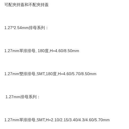
可配夾持蓋和不配夾持蓋
1.27*2.54mm排母系列：
1.27mm單排排母, 180度,H=4.60/8.50mm
1.27mm雙排排母,SMT,180度,H=4.60/5.70/8.50mm
1.27mm排母系列：
1.27mm單排排母,SMT,H=2.10/2.15/3.40/4.3/4.60/5.70mm