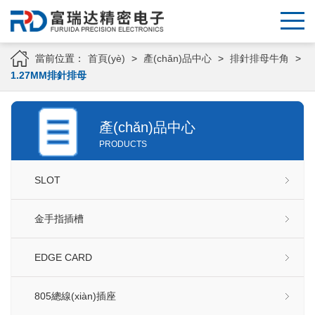
當前位置：
首頁(yè)
>
產(chǎn)品中心
>
排針排母牛角
>
1.27MM排針排母
產(chǎn)品中心
PRODUCTS
SLOT
金手指插槽
EDGE CARD
805總線(xiàn)插座