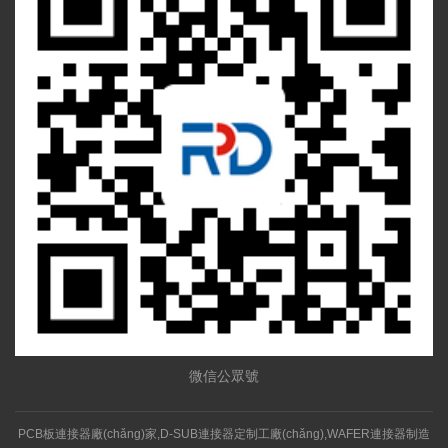
微信公眾號
PCB板連接器廠(chǎng)家,D-SUB連接器定制工廠(chǎng),WAFER連接器制造