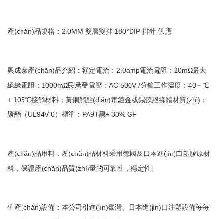
產(chǎn)品規格：2.0MM 雙層雙排 180°DIP 排針 供應
興成泰產(chǎn)品介紹：額定電流：2.0amp電流電阻：20mΩ最大
絕緣電阻：1000mΩ民承受電壓：AC 500V /分鐘工作溫度：40﹣℃
+ 105℃接觸材料：黃銅觸點(diǎn)電鍍金或錫鎳絕緣體材質(zhì)：
聚酯（UL94V-0）標準：PA9T黑+ 30% GF
產(chǎn)品用料：產(chǎn)品材料采用德國及日本進(jìn)口塑膠原材
料，保證產(chǎn)品質(zhì)量的可靠性，穩定性。
生產(chǎn)設備：本公司引進(jìn)臺灣、日本進(jìn)口注塑設備每每