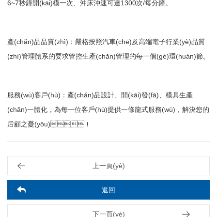
6~7秒鐘開(kāi)模一次、沖床沖速可達1300次/每分鐘。
產(chǎn)品品質(zhì)：嚴格按照汽車(chē)及高端電子行業(yè)品質
(zhì)管理體系的要求管控生產(chǎn)管理的每一個(gè)環(huán)節。
服務(wù)客戶(hù)：產(chǎn)品設計、開(kāi)發(fā)、模具生產
(chǎn)一體化，為每一位客戶(hù)提供一條龍式服務(wù)，解決您的
后顧之憂(yōu)！
上一頁(yè)
返回
下一頁(yè)