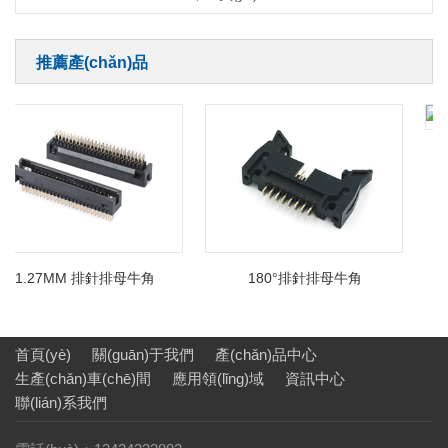
推薦產(chǎn)品
1.27MM 排針排母牛角
180°排針排母牛角
首頁(yè)
關(guān)于我們
產(chǎn)品中心
生產(chǎn)車(chē)間
應用領(lǐng)域
資訊中心
聯(lián)系我們