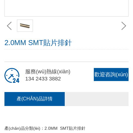
2.0MM SMT貼片排針
服務(wù)熱線(xiàn)
歡迎咨詢(xún)
134 2433 3882
產(CHǍN)品詳情
產(chǎn)品分類(lèi)：2.0MM SMT貼片排針