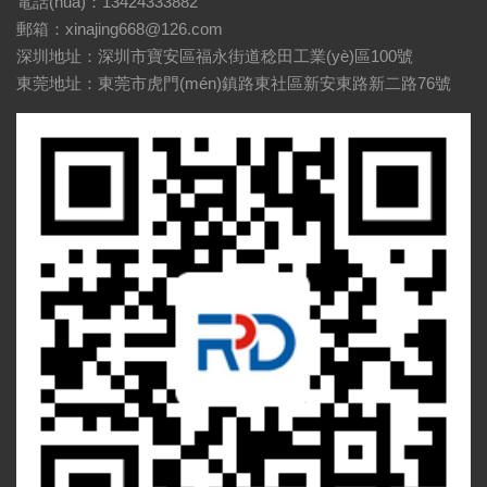
電話(huà)：13424333882
郵箱：xinajing668@126.com
深圳地址：深圳市寶安區福永街道稔田工業(yè)區100號
東莞地址：東莞市虎門(mén)鎮路東社區新安東路新二路76號