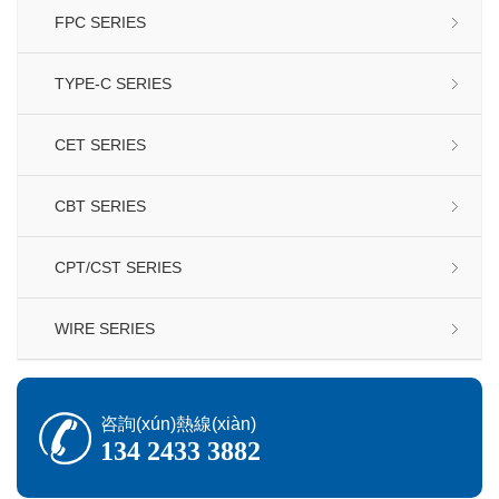
FPC SERIES
TYPE-C SERIES
CET SERIES
CBT SERIES
CPT/CST SERIES
WIRE SERIES
咨詢(xún)熱線(xiàn)
134 2433 3882