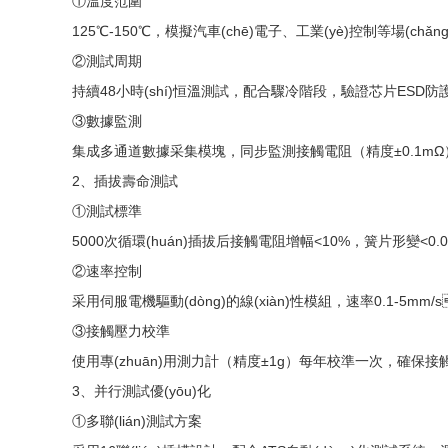
①溫度范圍
125℃-150℃，模擬汽車(chē)電子、工業(yè)控制等場(chǎng
②測試周期
持續48小時(shí)恒溫測試，配合驟冷階段，驗證芯片ESD防護
③數據監測
集成多通道數據采集模塊，同步監測接觸電阻（精度±0.1mΩ）
2、插拔壽命測試
①測試標準
5000次循環(huán)插拔后接觸電阻增幅<10%，簧片形變<0
②速率控制
采用伺服電機驅動(dòng)的線(xiàn)性模組，速率0.1-5mm/s
③接觸壓力校準
使用專(zhuān)用測力計（精度±1g）每年校準一次，確保接觸壓力
3、并行測試優(yōu)化
①多聯(lián)測試方案