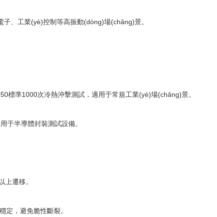
、工業(yè)控制等高振動(dòng)場(chǎng)景。
M-650標準1000次冷熱沖擊測試，適用于常規工業(yè)場(chǎng)景。
，適用于半導體封裝測試設備。
以上遷移。
力穩定，避免脆性斷裂。