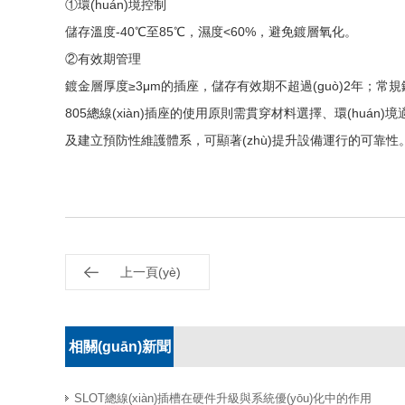
①環(huán)境控制
儲存溫度-40℃至85℃，濕度<60%，避免鍍層氧化。
②有效期管理
鍍金層厚度≥3μm的插座，儲存有效期不超過(guò)2年；常
805總線(xiàn)插座的使用原則需貫穿材料選擇、環(huá
及建立預防性維護體系，可顯著(zhù)提升設備運行的可靠性
上一頁(yè)
相關(guān)新聞
SLOT總線(xiàn)插槽在硬件升級與系統優(yōu)化中的作用