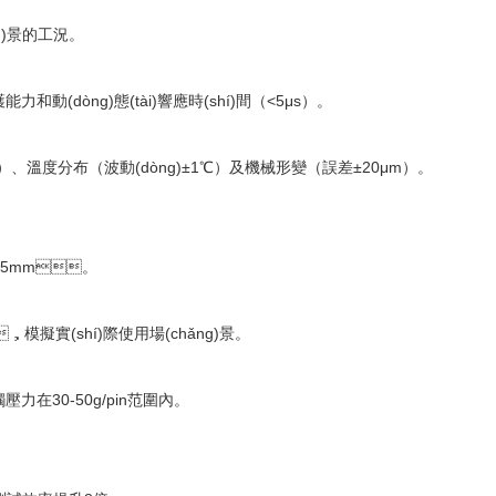
)景的工況。
能力和動(dòng)態(tài)響應時(shí)間（<5μs）。
、溫度分布（波動(dòng)±1℃）及機械形變（誤差±20μm）。
.05mm。
，模擬實(shí)際使用場(chǎng)景。
在30-50g/pin范圍內。