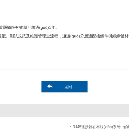
規鍍層插座有效期不超過(guò)1年。
n)境適配、測試規范及維護管理全流程，通過(guò)分層適配接觸件與絕緣體材
。
返回
RJ45連接器在布線(xiàn)系統中